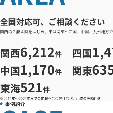
全国対応可、ご相談ください
関西の２府４県をはじめ、東は関東〜四国、中国、九州地方で
6,212
1,4
関西
四国
件
1,170
63
中国
関東
件
521
東海
件
※2014年〜2024年までの前職を含む弊社髙橋、山脇の実績件数
事例紹介